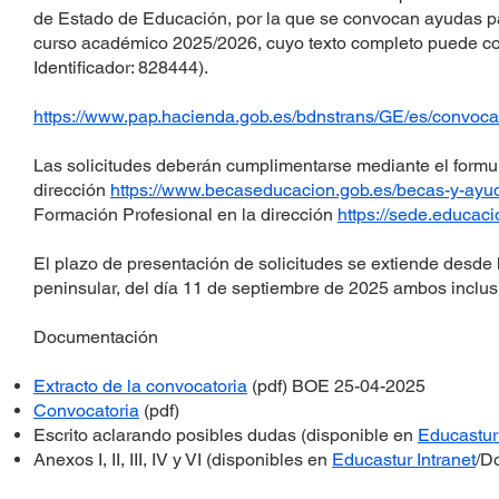
de Estado de Educación, por la que se convocan ayudas p
curso académico 2025/2026, cuyo texto completo puede c
Identificador: 828444).
https://www.pap.hacienda.gob.es/bdnstrans/GE/es/convoca
Las solicitudes deberán cumplimentarse mediante el formula
dirección
https://www.becaseducacion.gob.es/becas-y-ayu
Formación Profesional en la dirección
https://sede.educaci
El plazo de presentación de solicitudes se extiende desde l
peninsular, del día 11 de septiembre de 2025 ambos inclus
Documentación
Extracto de la convocatoria
(pdf) BOE 25-04-2025
Convocatoria
(pdf)
Escrito aclarando posibles dudas (disponible en
Educastur 
Anexos I, II, III, IV y VI (disponibles en
Educastur Intranet
/D